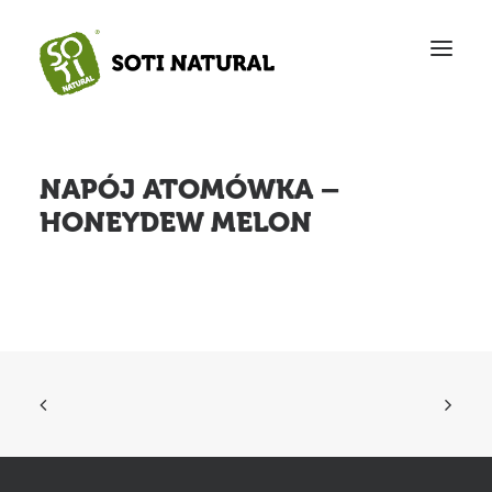
Intro
O nas
NAPÓJ ATOMÓWKA –
Produkty
HONEYDEW MELON
Sklep
FAQ
Kontakt
English